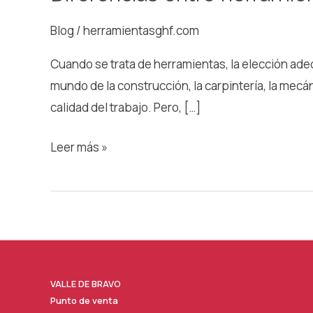
de
Blog
/
herramientasghf.com
uso
profesional
Cuando se trata de herramientas, la elección ade
y
mundo de la construcción, la carpintería, la mecán
doméstico
calidad del trabajo. Pero, […]
Leer más »
VALLE DE BRAVO
Punto de venta