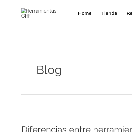
Ir
al
Home
Tienda
R
contenido
Blog
Diferencias
entre
Diferencias entre herramie
herramientas