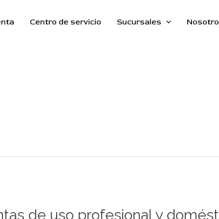
Envíos a todo 🇲🇽
OK
enta
Centro de servicio
Sucursales
Nosotr
ntas de uso profesional y domést