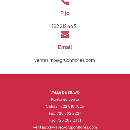
Fijo
722 212 4431​ ​
Email
ventas.mp@gruphflores.com ​
VALLE DE BRAVO
Punto de venta
Celular 722 518 7825
Fijo 726 262 2227
Fijo 726 262 2331
ventas.pdvvalle@grupohflores.com