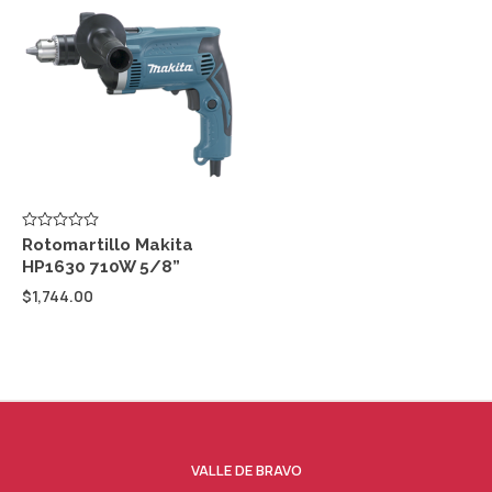
Valorado
Rotomartillo Makita
con
HP1630 710W 5/8”
0
de
$
1,744.00
5
VALLE DE BRAVO