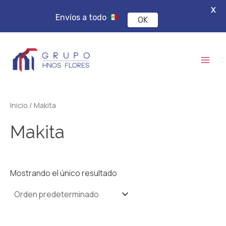
X
Envíos a todo
OK
Ir
Mai
al
Men
contenido
Inicio
/ Makita
Makita
Mostrando el único resultado